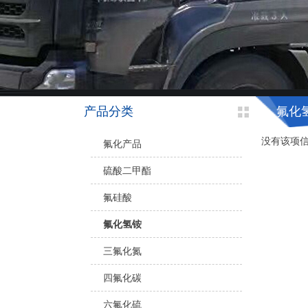
产品分类
氟化
没有该项
氟化产品
硫酸二甲酯
氟硅酸
氟化氢铵
三氟化氮
四氟化碳
六氟化硫